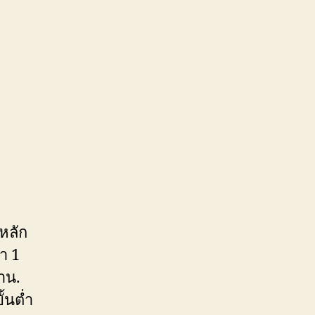
หลัก
ำ 1
าน.
้นต่ำ