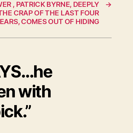
ER , PATRICK BYRNE, DEEPLY
→
 THE CRAP OF THE LAST FOUR
EARS, COMES OUT OF HIDING
SAYS…he
en with
ick.”