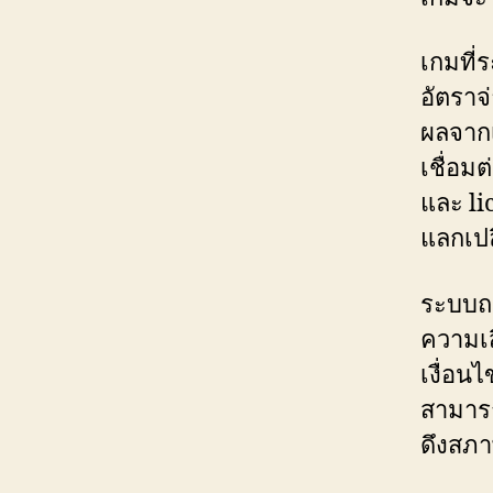
เกมที่
อัตราจ
ผลจากเซ
เชื่อมต
และ li
แลกเปล
ระบบถอ
ความเส
เงื่อนไ
สามารถ
ดึงสภา