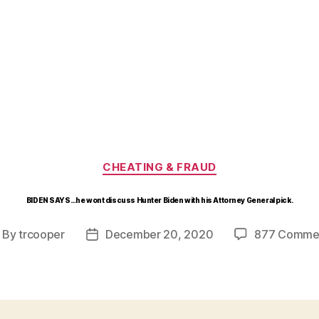
Categories
CHEATING & FRAUD
BIDEN SAYS…he wont discuss Hunter Biden with his Attorney General pick.
By
trcooper
December 20, 2020
877 Comme
ost
Post
thor
date