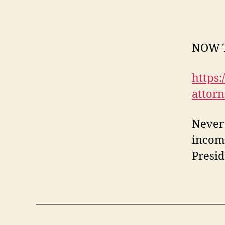
NOW T
https
attorn
Never 
incomp
Presid