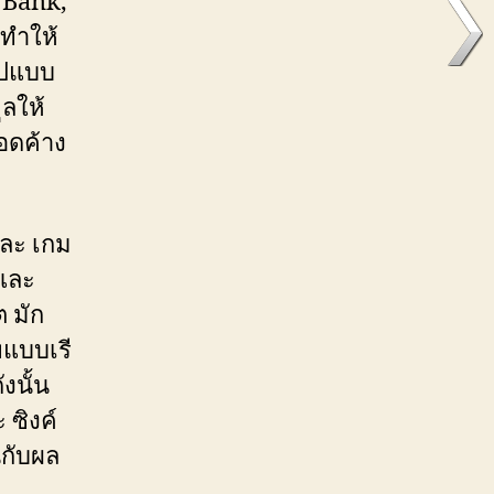
 Bank,
 ทำให้
ูปแบบ
ลให้
อดค้าง
และ เกม
และ
 มัก
พแบบเรี
งนั้น
 ซิงค์
นกับผล