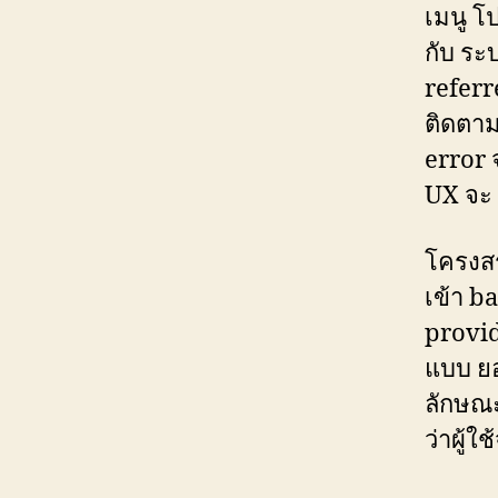
เมนู โ
กับ ระบ
referr
ติดตาม
error 
UX จะ 
โครงสร
เข้า b
provid
แบบ ยอ
ลักษณะน
ว่าผู้ใ