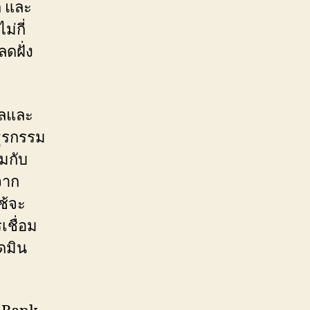
ก และ
่กี่
ลดฝั่ง
ูลและ
ธุรกรรม
มกับ
จาก
ช้จะ
เชื่อม
ดมิน