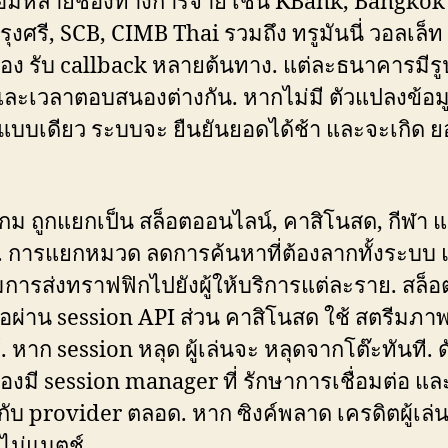
่อมหลายช่องทางการจ่าย เช่น KBank, Bangkok
รุงศรี, SCB, CIMB Thai รวมถึง ทรูมันนี่ วอลเล็ท
อง รับ callback หลายต้นทาง. แต่ละธนาคารมีร
และเวลาตอบสนองต่างกัน. หากไม่มี ตัวแปลงข้อมู
ปแบบเดียว ระบบจะ ยืนยันยอดได้ช้า และจะเกิด ย
ม ถูกแยกเป็น สล็อตออนไลน์, คาสิโนสด, กีฬา 
. การแยกหมวด ลดการค้นหาที่ต้องลากทั้งระบบ 
การส่งทราฟฟิกไปยังผู้ให้บริการแต่ละราย. สล็อต
ต่อผ่าน session API ส่วน คาสิโนสด ใช้ สตรีมภา
 หาก session หลุด ผู้เล่นจะ หลุดจากโต๊ะทันที. ดั
องมี session manager ที่ รักษาการเชื่อมต่อ และ
กับ provider ตลอด. หาก ซิงค์พลาด เครดิตผู้เล่
ไม่แมตช์.