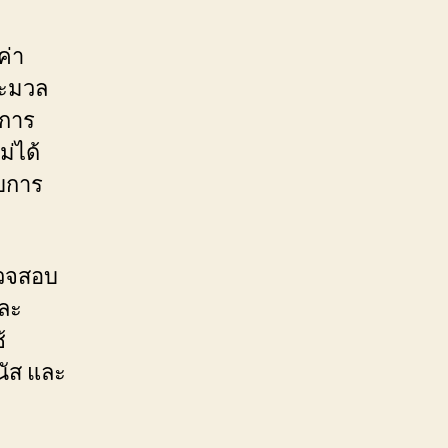
ค่า
ระมวล
 การ
ม่ได้
ับการ
รวจสอบ
และ
้
นัส และ