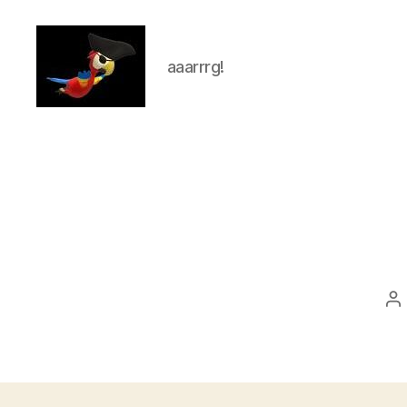
aaarrrg!
aaarrrg.com
P
au