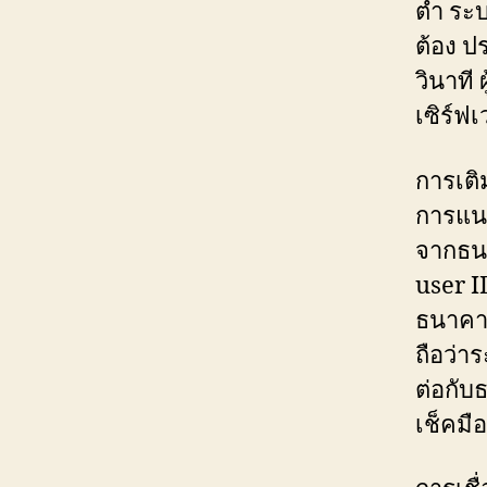
ต่ำ ระ
ต้อง ป
วินาที 
เซิร์ฟเ
การเติ
การแนบ
จากธนา
user I
ธนาคาร
ถือว่าร
ต่อกับ
เช็คมือ