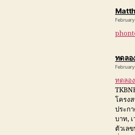
Matt
February
phon
ทดลอง
February
ทดลองเ
TKBNE
โครงสร
ประกาศ
บาท, เ
ตัวเลข